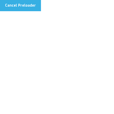
Cancel Preloader
Síguenos:
Eging