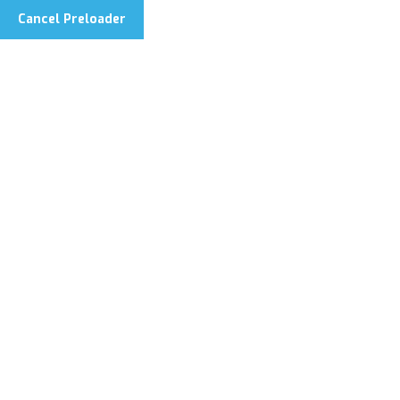
Cancel Preloader
info@estrechofishingcharters.com
Tag:
Pesca 